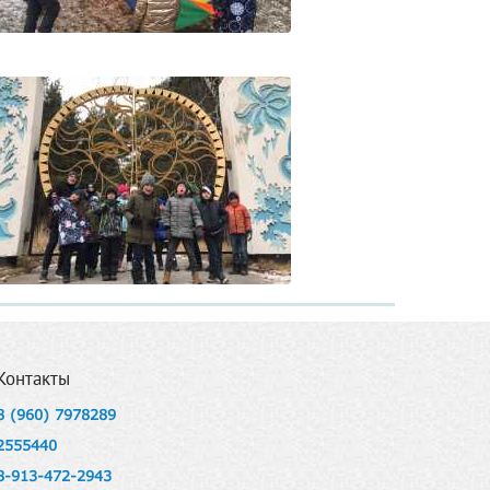
Контакты
8 (960) 7978289
2555440
8-913-472-2943