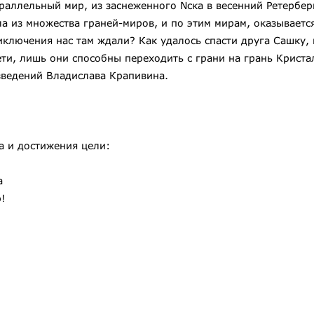
раллельный мир, из заснеженного Nска в весенний Ретербер
ла из множества граней-миров, и по этим мирам, оказываетс
иключения нас там ждали? Как удалось спасти друга Сашку,
ети, лишь они способны переходить с грани на грань Криста
зведений Владислава Крапивина.
ха и достижения цели:
а
!