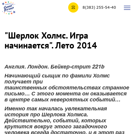
8(383) 255-54-40
Tog
nav
"Шерлок Холмс. Игра
начинается". Лето 2014
Англия. Лондон. Бейкер-стрит 221b
Начинающий сыщик по фамили Холмс
получает при
таинственных обстоятельствах странное
письмо… С этого момента он оказывается
в центре самых невероятных событий…
Именно так началась увлекательная
история про Шерлока Холмса.
Действительно, событий, которых
крутится вокруг этого загадочного
человека всегда достаточно, и в этот раз