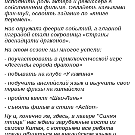
исполнить роль актера и режиссера в
собственном фильме. Овладеть навыками
фэн-шуй, освоить гадание по «Книге
перемен».
Нас окружала феерия событий, а главной
наградой стали сокровища «Страны
двенадцати драконов».
На этом сезоне мы многое успели:
- поучаствовать в приключенческой игре
«Легенды города драконов»
- побывать на клубе «У камина»
- подучить английский язык и выучить свои
первые фразы на китайском
- пройти квест «Шао-Линь»
- сънять фильм в стиле «Action»
Ну и, конечно же, здесь, в лагере "Синяя
птица" нас ждали зарубежные гости из
самого Китая, с которыми все ребята
могли общаться на английском языке и