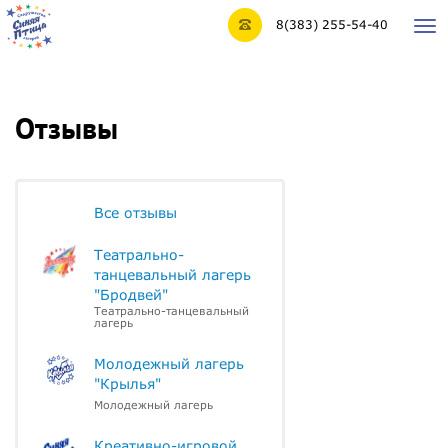
8(383) 255-54-40
Tog
nav
Отзывы
Все отзывы
Театрально-
танцевальный лагерь
"Бродвей"
Театрально-танцевальный
лагерь
Молодежный лагерь
"Крылья"
Молодежный лагерь
Креативно-игровой