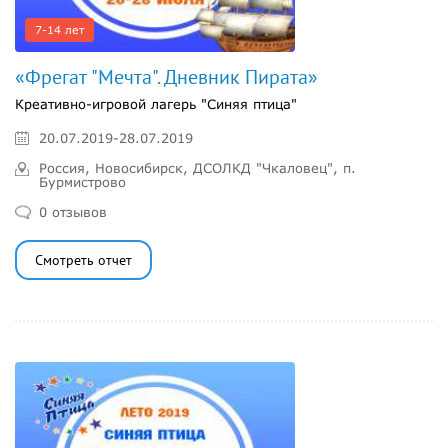
7-14 лет
«Фрегат "Мечта". Дневник Пирата»
Креативно-игровой лагерь "Синяя птица"
20.07.2019-28.07.2019
Россия, Новосибирск, ДСОЛКД "Чкаловец", п.
Бурмистрово
0 отзывов
Смотреть отчет