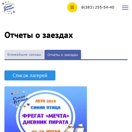
8(383) 255-54-40
Tog
nav
Отчеты о заездах
Ближайшие заезды
Отчеты о заездах
Список лагерей