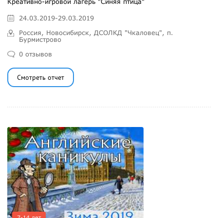
Креативно-игровой лагерь "Синяя птица"
24.03.2019-29.03.2019
Россия, Новосибирск, ДСОЛКД "Чкаловец", п.
Бурмистрово
0 отзывов
Смотреть отчет
7-14 лет