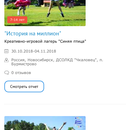
7-14 лет
"История на миллион"
Креативно-игровой лагерь "Синяя птица"
30.10.2018-04.11.2018
Россия, Новосибирск, ДСОЛКД "Чкаловец", п.
Бурмистрово
0 отзывов
Смотреть отчет