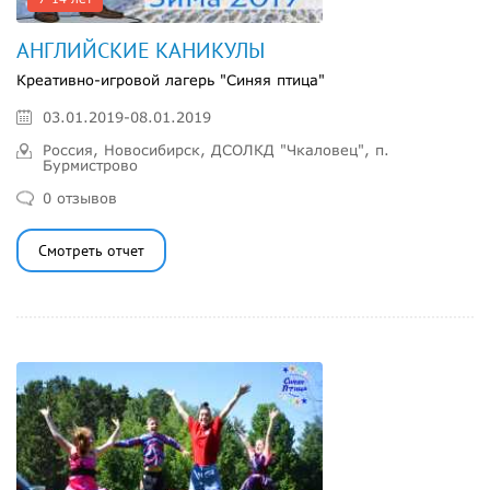
АНГЛИЙСКИЕ КАНИКУЛЫ
Креативно-игровой лагерь "Синяя птица"
03.01.2019-08.01.2019
Россия, Новосибирск, ДСОЛКД "Чкаловец", п.
Бурмистрово
0 отзывов
Смотреть отчет